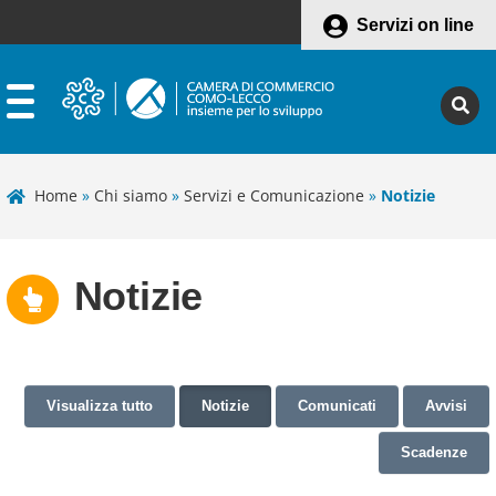
Servizi on line
Home
»
Chi siamo
»
Servizi e Comunicazione
»
Notizie
Notizie
Visualizza tutto
Notizie
Comunicati
Avvisi
Scadenze