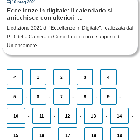
10 mag 2021
Eccellenze in digitale: il calendario si
arricchisce con ulteriori ....
L’edizione 2021 di "Eccellenze in Digitale", realizzata dal
PID della Camera di Como-Lecco con il supporto di
Unioncamere ....
<
-
1
-
2
-
3
-
4
-
5
-
6
-
7
-
8
-
9
-
10
-
11
-
12
-
13
-
14
-
15
-
16
-
17
-
18
-
19
-