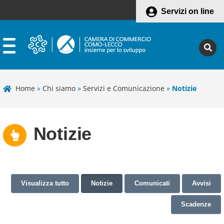
Servizi on line
Home
»
Chi siamo
»
Servizi e Comunicazione
»
Notizie
Notizie
Visualizza tutto
Notizie
Comunicati
Avvisi
Scadenze