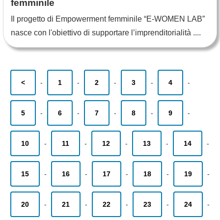
femminile
Il progetto di Empowerment femminile “E-WOMEN LAB”
nasce con l'obiettivo di supportare l’imprenditorialità ....
<
-
1
-
2
-
3
-
4
-
5
-
6
-
7
-
8
-
9
-
10
-
11
-
12
-
13
-
14
-
15
-
16
-
17
-
18
-
19
-
20
-
21
-
22
-
23
-
24
-