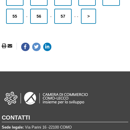
55
-
56
-
57
-
-
>
CONTATTI
Sede legale:
Via Parini 16 -22100 COMO