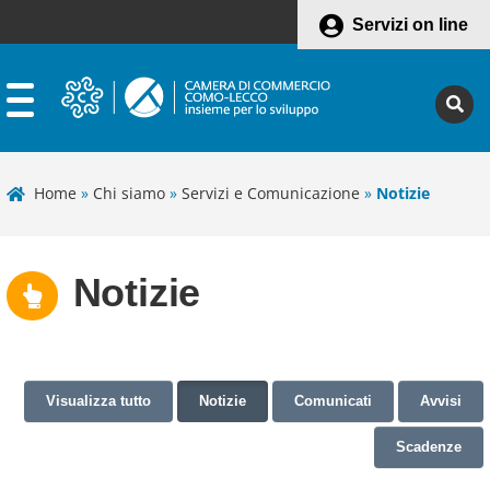
Servizi on line
Home
»
Chi siamo
»
Servizi e Comunicazione
»
Notizie
Notizie
Visualizza tutto
Notizie
Comunicati
Avvisi
Scadenze