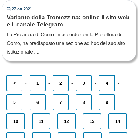
27 ott 2021
Variante della Tremezzina: online il sito web
e il canale Telegram
La Provincia di Como, in accordo con la Prefettura di
Como, ha predisposto una sezione ad hoc del suo sito
istituzionale ....
<
-
1
-
2
-
3
-
4
-
5
-
6
-
7
-
8
-
9
-
10
-
11
-
12
-
13
-
14
-