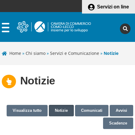
Servizi on line
Home
»
Chi siamo
»
Servizi e Comunicazione
»
Notizie
Notizie
Visualizza tutto
Notizie
Comunicati
Avvisi
Scadenze