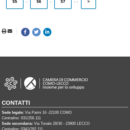
55
-
56
-
57
-
-
>
CONTATTI
Sede legale:
Via Parini 16 -22100 COMO
Centralino:
031/256.111
Sede secondaria:
Via Tonale 28/30 - 23900 LECCO
Centralino:
0341/292.111