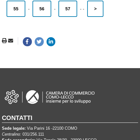
55
-
56
-
57
-
-
>
CONTATTI
Sede legale:
Via Parini 16 -22100 COMO
Centralino:
031/256.111