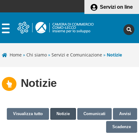
Servizi on line
Home
»
Chi siamo
»
Servizi e Comunicazione
»
Notizie
Notizie
Visualizza tutto
Notizie
Comunicati
Avvisi
Scadenze