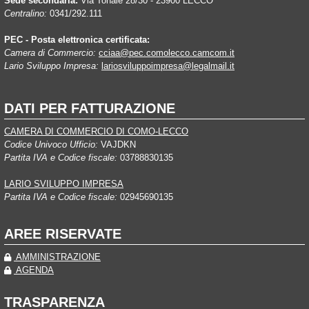
Sede secondaria:
Via Tonale 28/30 - 23900 LECCO
Centralino:
0341/292.111
PEC - Posta elettronica certificata:
Camera di Commercio:
cciaa@pec.comolecco.camcom.it
Lario Sviluppo Impresa:
lariosviluppoimpresa@legalmail.it
DATI PER FATTURAZIONE
CAMERA DI COMMERCIO DI COMO-LECCO
Codice Univoco Ufficio:
VAJDKN
Partita IVA e Codice fiscale:
03788830135
LARIO SVILUPPO IMPRESA
Partita IVA e Codice fiscale:
02945690135
AREE RISERVATE
AMMINISTRAZIONE
AGENDA
TRASPARENZA