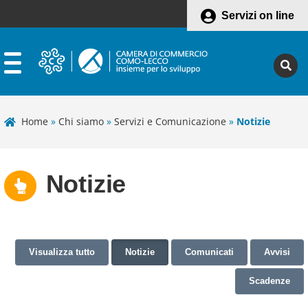
Servizi on line
Home
»
Chi siamo
»
Servizi e Comunicazione
»
Notizie
Notizie
Visualizza tutto
Notizie
Comunicati
Avvisi
Scadenze